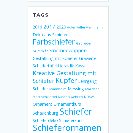
TAGS
2017
2016
2020
Adler
AdlerMannheim
Deko aus Schiefer
Farbschiefer
Gebrüder
Gemeindewappen
Grimm
Gestaltung mit Schiefer
Gravierte
Schiefertafel
Heraldik
Kassel
Kreative Gestaltung mit
Kupfer
Schiefer
Lehrgang
Schiefer
Messing
Mannheim
Märchen
Märchenviertel Niederzwehren
NOSW
Ornament
Ornamentkurs
Schiefer
Schauenburg
Schieferdeko
Schieferkurs
Schieferornamen