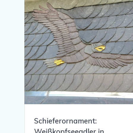
Schieferornament:
Weißkopfseeadler in